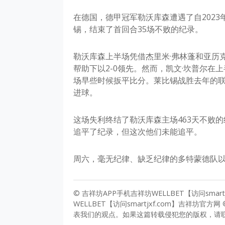
在德国，德甲冠军勒沃库森遭遇了自2023
锡，结束了首回合35场不败的纪录。
勒沃库森上半场凭借杰里米·弗林蓬和亚历
帮助下以2-0领先。然而，凯文·坎普尔在
场早些时候扳平比分。莱比锡战胜去年的联赛
进球。
这场失利终结了勒沃库森主场463天不败的纪
追平了纪录，但这次他们未能追平。
周六，毫无纪律、缺乏纪律的多特蒙德队以 
© 吉祥坊APP手机吉祥坊WELLBET【访问smar
WELLBET【访问smartjxf.com】吉祥坊官方
表我们的观点。如果这篇转载侵犯您的版权，请