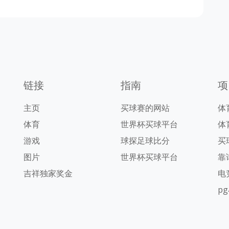
链接
指南
项
主页
买球赛的网站
体
体育
世界杯买球平台
体
游戏
球探足球比分
买
图片
世界杯买球平台
靠
吉祥独家奖金
电
p