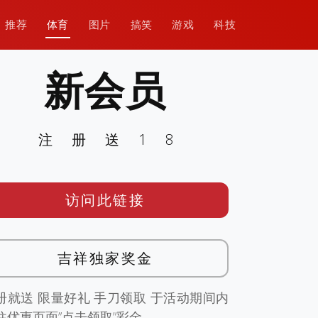
推荐
体育
图片
搞笑
游戏
科技
新会员
注册送18
访问此链接
吉祥独家奖金
册就送 限量好礼 手刀领取 于活动期间内
往优惠页面”点击领取”彩金。