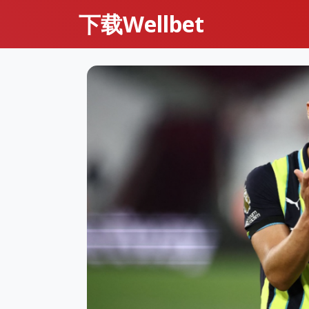
下载Wellbet