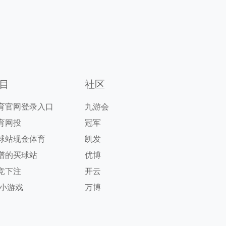
目
社区
育官网登录入口
九游会
育网投
冠军
球站现金体育
凯发
谱的买球站
优博
竞下注
开云
g小游戏
万博