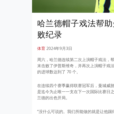
哈兰德帽子戏法帮助
败纪录
体育
2024年9月3日
周六，哈兰德连续第二次上演帽子戏法，帮
末击败了伊普斯维奇，并再次上演帽子戏法
的进球数达到了 70 个。
在连续四个赛季赢得联赛冠军后，曼城威
是迄今为止唯一一支在下一次国际比赛日
兰德的出色开局。
“没什么可说的。我们所能做的就是让他踢