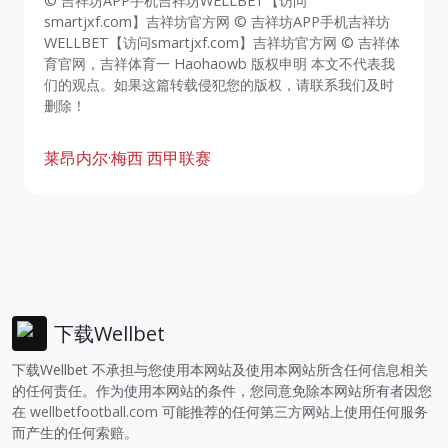
© 吉祥坊APP手机吉祥坊WELLBET【访问
smartjxf.com】吉祥坊官方网 © 吉祥坊APP手机吉祥坊
WELLBET【访问smartjxf.com】吉祥坊官方网 © 吉祥体
育官网，吉祥体育一 Haohaowb 版权申明 本文不代表我
们的观点。如果这篇转载侵犯您的版权，请联系我们及时
删除！
莱昂内尔·梅西
西甲联赛
下载Wellbet
下载Wellbet 不承担与您使用本网站及使用本网站所含任何信息相关
的任何责任。作为使用本网站的条件，您同意免除本网站所有者因您
在
wellbetfootball.com
可能推荐的任何第三方网站上使用任何服务
而产生的任何索赔。