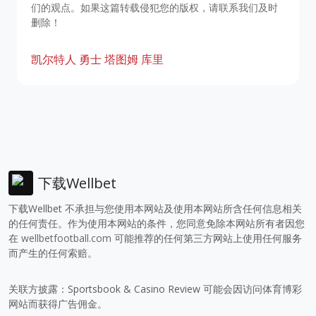
们的观点。如果这篇转载侵犯您的版权，请联系我们及时
删除！
凯尔特人
勇士
塔图姆
库里
下载Wellbet
下载Wellbet 不承担与您使用本网站及使用本网站所含任何信息相关
的任何责任。作为使用本网站的条件，您同意免除本网站所有者因您
在
wellbetfootball.com
可能推荐的任何第三方网站上使用任何服务
而产生的任何索赔。
关联方披露：Sportsbook & Casino Review 可能会因访问体育博彩
网站而获得广告佣金。