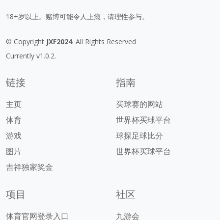
18+岁以上。赌博可能令人上瘾，请理性参与。
© Copyright
JXF2024
. All Rights Reserved
Currently v1.0.2.
链接
指南
主页
买球赛的网站
体育
世界杯买球平台
游戏
球探足球比分
图片
世界杯买球平台
吉祥独家奖金
项目
社区
体育官网登录入口
九游会