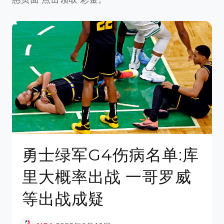
勇士绿军G4伤病名单:库
里大概率出战 一哥罗威
等出战成疑