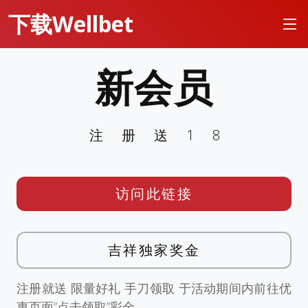
下载Wellbet
新会员
注册送18
访问此链接
吉祥独家奖金
注册就送 限量好礼 手刀领取 于活动期间内前往优
惠页面”点击领取”彩金。