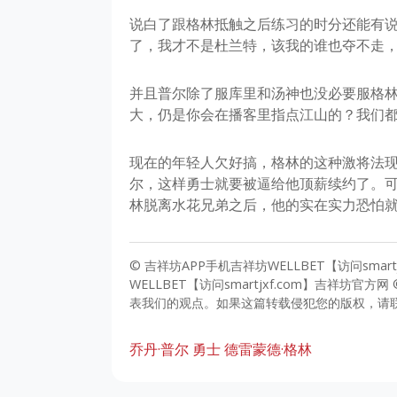
说白了跟格林抵触之后练习的时分还能有说
了，我才不是杜兰特，该我的谁也夺不走，
并且普尔除了服库里和汤神也没必要服格
大，仍是你会在播客里指点江山的？我们
现在的年轻人欠好搞，格林的这种激将法
尔，这样勇士就要被逼给他顶薪续约了。可
林脱离水花兄弟之后，他的实在实力恐怕
© 吉祥坊APP手机吉祥坊WELLBET【访问smar
WELLBET【访问smartjxf.com】吉祥坊官方
表我们的观点。如果这篇转载侵犯您的版权，请
乔丹·普尔
勇士
德雷蒙德·格林