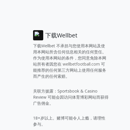
下载Wellbet
下载Wellbet 不承担与您使用本网站及使
用本网站所含任何信息相关的任何责任。
作为使用本网站的条件，您同意免除本网
站所有者因您在
wellbetfootball.com
可
能推荐的任何第三方网站上使用任何服务
而产生的任何索赔。
关联方披露：Sportsbook & Casino
Review 可能会因访问体育博彩网站而获得
广告佣金。
18+岁以上。赌博可能令人上瘾，请理性
参与。