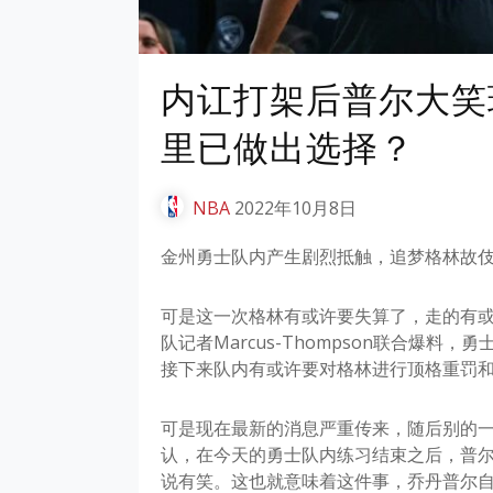
内讧打架后普尔大笑
里已做出选择？
NBA
2022年10月8日
金州勇士队内产生剧烈抵触，追梦格林故伎
可是这一次格林有或许要失算了，走的有或许
队记者Marcus-Thompson联合爆
接下来队内有或许要对格林进行顶格重罚
可是现在最新的消息严重传来，随后别的一位勇
认，在今天的勇士队内练习结束之后，普
说有笑。这也就意味着这件事，乔丹普尔