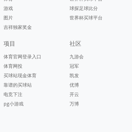
游戏
球探足球比分
图片
世界杯买球平台
吉祥独家奖金
项目
社区
体育官网登录入口
九游会
体育网投
冠军
买球站现金体育
凯发
靠谱的买球站
优博
电竞下注
开云
pg小游戏
万博