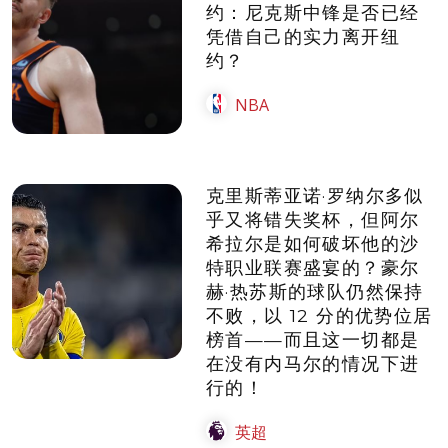
约：尼克斯中锋是否已经
凭借自己的实力离开纽
约？
NBA
克里斯蒂亚诺·罗纳尔多似
乎又将错失奖杯，但阿尔
希拉尔是如何破坏他的沙
特职业联赛盛宴的？豪尔
赫·热苏斯的球队仍然保持
不败，以 12 分的优势位居
榜首——而且这一切都是
在没有内马尔的情况下进
行的！
英超