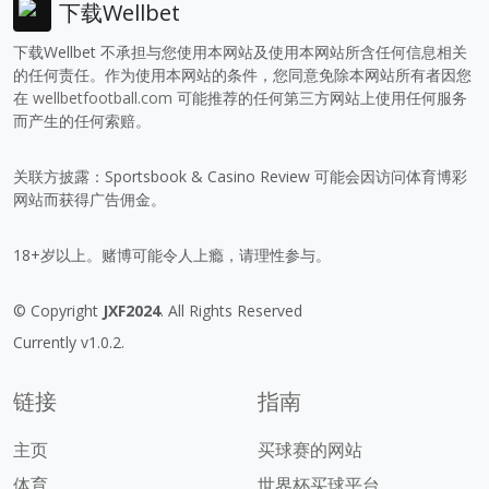
下载Wellbet
下载Wellbet 不承担与您使用本网站及使用本网站所含任何信息相关
的任何责任。作为使用本网站的条件，您同意免除本网站所有者因您
在
wellbetfootball.com
可能推荐的任何第三方网站上使用任何服务
而产生的任何索赔。
关联方披露：Sportsbook & Casino Review 可能会因访问体育博彩
网站而获得广告佣金。
18+岁以上。赌博可能令人上瘾，请理性参与。
© Copyright
JXF2024
. All Rights Reserved
Currently v1.0.2.
链接
指南
主页
买球赛的网站
体育
世界杯买球平台