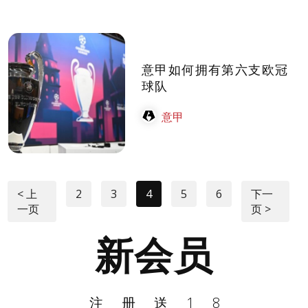
意甲如何拥有第六支欧冠
球队
意甲
< 上
2
3
4
5
6
下一
一页
页 >
新会员
注册送18