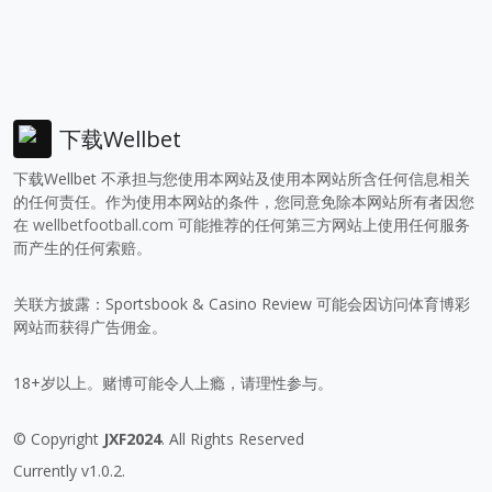
下载Wellbet
下载Wellbet 不承担与您使用本网站及使用本网站所含任何信息相关
的任何责任。作为使用本网站的条件，您同意免除本网站所有者因您
在
wellbetfootball.com
可能推荐的任何第三方网站上使用任何服务
而产生的任何索赔。
关联方披露：Sportsbook & Casino Review 可能会因访问体育博彩
网站而获得广告佣金。
18+岁以上。赌博可能令人上瘾，请理性参与。
© Copyright
JXF2024
. All Rights Reserved
Currently v1.0.2.