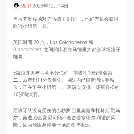
意甲
2023年12月14日
当拉齐奥客场对阵马德里竞技时，他们有机会获得
欧冠小组第一名。
英国时间 20 点，Los Colchoneros 和
Biancocelesti 之间的比赛在马德里大都会球场拉开
帷幕。
E组拉齐奥与马竞不分伯仲，前者积10分排名第
二，后者积11分仅领先。两队均已锁定淘汰赛席
位，正在争夺小组第一。 应该会安排一场更轻松的
16强淘汰赛。
西班牙队没有受伤的巴勃罗·巴里奥斯和托马斯·勒马
尔，而迭戈·西蒙尼可能不会冒着塞缪尔·利诺的风
险，因为他距离停赛一场的黄牌很远。