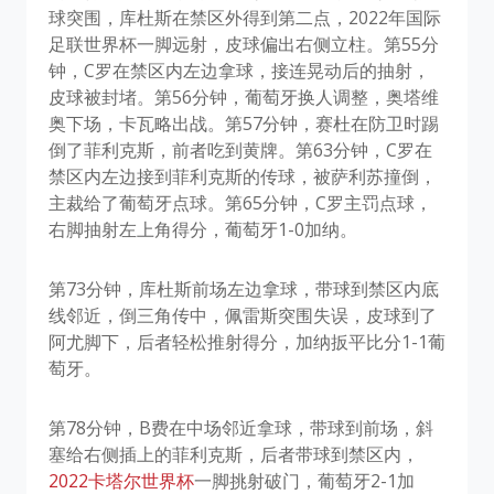
球突围，库杜斯在禁区外得到第二点，2022年国际
足联世界杯​一脚远射，皮球偏出右侧立柱。第55分
钟，C罗在禁区内左边拿球，接连晃动后的抽射，
皮球被封堵。第56分钟，葡萄牙换人调整，奥塔维
奥下场，卡瓦略出战。第57分钟，赛杜在防卫时踢
倒了菲利克斯，前者吃到黄牌。第63分钟，C罗在
禁区内左边接到菲利克斯的传球，被萨利苏撞倒，
主裁给了葡萄牙点球。第65分钟，C罗主罚点球，
右脚抽射左上角得分，葡萄牙1-0加纳。
第73分钟，库杜斯前场左边拿球，带球到禁区内底
线邻近，倒三角传中，佩雷斯突围失误，皮球到了
阿尤脚下，后者轻松推射得分，加纳扳平比分1-1葡
萄牙。
第78分钟，B费在中场邻近拿球，带球到前场，斜
塞给右侧插上的菲利克斯，后者带球到禁区内，
2022卡塔尔世界杯
​一脚挑射破门，葡萄牙2-1加