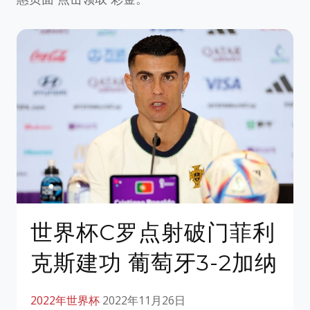
世界杯​C罗点射破门菲利
克斯建功 葡萄牙3-2加纳
2022年世界杯
2022年11月26日