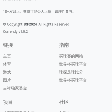
18+岁以上。赌博可能令人上瘾，请理性参与。
© Copyright
JXF2024
. All Rights Reserved
Currently v1.0.2.
链接
指南
主页
买球赛的网站
体育
世界杯买球平台
游戏
球探足球比分
图片
世界杯买球平台
吉祥独家奖金
项目
社区